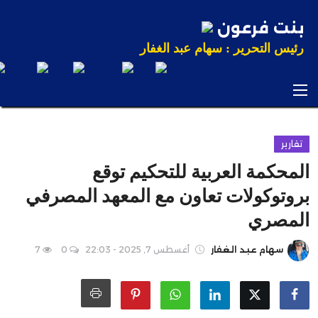
بنت فرعون
رئيس التحرير : سهام عبد الغفار
تقارير
الرئيسية
المحكمة العربية للتحكيم توقع
عاجل
بروتوكولات تعاون مع المعهد المصرفي
المصري
محليات
سهام عبد الغفار
أغسطس 7, 2025 - 22:03
0
7
رياضة
تكنولوجيا