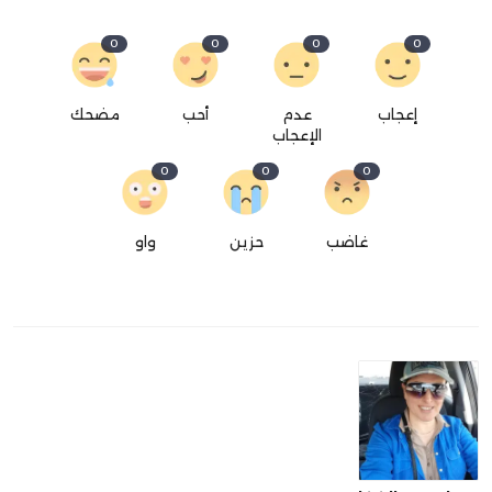
0
0
0
0
إعجاب
عدم
أحب
مضحك
الإعجاب
0
0
0
غاضب
حزين
واو