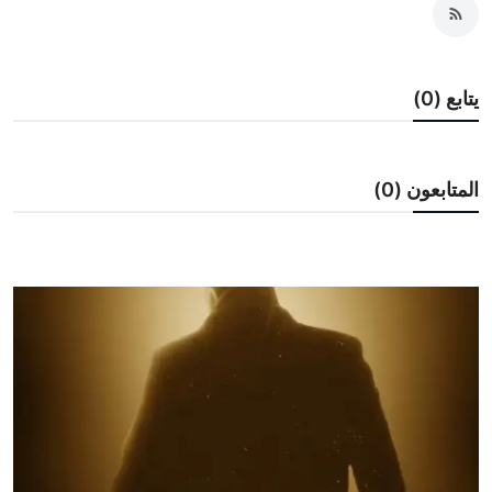
صحافة
أخبار زمان
يتابع (0)
تقارير
برامج
المتابعون (0)
سياسة
فن
منوعات
مقالات
معارض ومؤتمرات