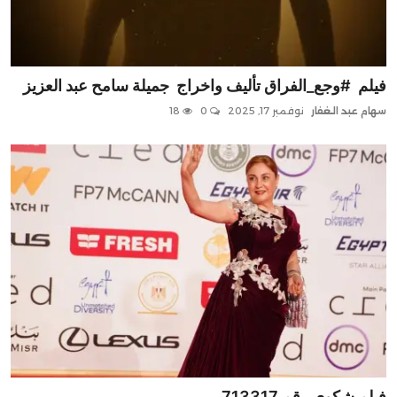
Contact
فيلم #وجع_الفراق تأليف واخراج جميلة سامح عبد العزيز
سهام عبد الغفار
نوفمبر 17, 2025
0
18
فيلم شكوى رقم 713317