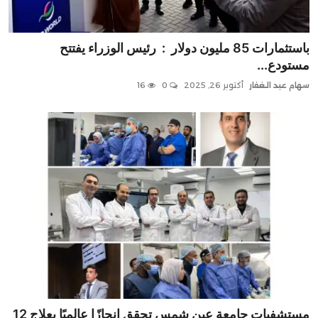
صحافة
أخبار زمان
باستثمارات 85 مليون دولار : رئيس الوزراء يفتتح
مستودع...
تقارير
سهام عبد الغفار
أكتوبر 26, 2025
0
16
برامج
سياسة
فن
منوعات
مقالات
معارض ومؤتمرات
مستشفيات جامعة عين شمس تحقق إنجازًا عالميًا بعلاج 12