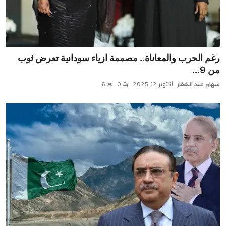
رغم الحرب والمعاناة.. مصممة ازياء سودانية تعرض ثوب
من 9...
سهام عبد الغفار
أكتوبر 12, 2025
0
6