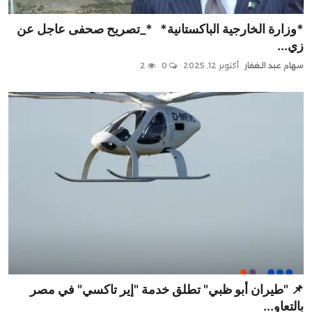
*وزارة الخارجية الباكستانية* *_تصريح صحفى عاجل عن
زي...
سهام عبد الغفار
أكتوبر 12, 2025
0
2
📌 "طيران أبو ظبي" تطلق خدمة "إير تاكسي" في مصر
بالتعاو...