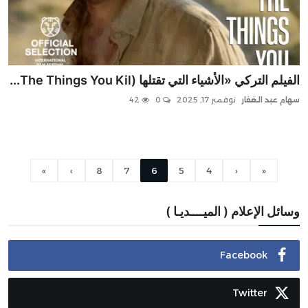
الفيلم التركي «الأشياء التي تقتلها (The Things You Kil...
سهام عبد الغفار
نوفمبر 17, 2025
0
42
»
›
8
7
6
5
4
‹
«
وسائل الإعلام ( الميــــديـا )
Facebook
Twitter