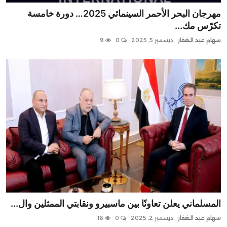
مهرجان البحر الأحمر السينمائي 2025… دورة خامسة
تكرّس مك...
سهام عبد الغفار
ديسمبر 5, 2025
0
9
المسلماني يعلن تعاونًا بين ماسبيرو ونقابتي الممثلين وال...
سهام عبد الغفار
ديسمبر 2, 2025
0
16