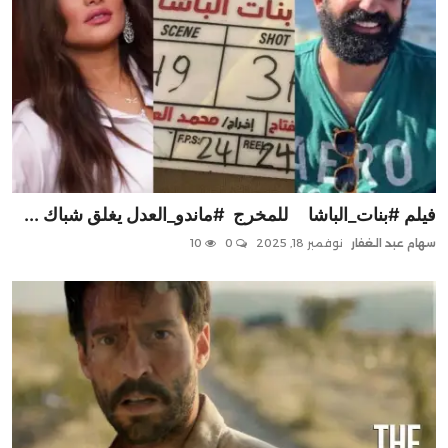
فيلم #بنات_الباشا للمخرج #ماندو_العدل يغلق شباك ...
سهام عبد الغفار
نوفمبر 18, 2025
0
10